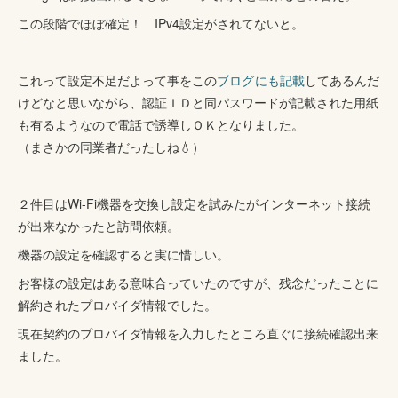
この段階でほぼ確定！ IPv4設定がされてないと。
これって設定不足だよって事をこの
ブログにも記載
してあるんだ
けどなと思いながら、認証ＩＤと同パスワードが記載された用紙
も有るようなので電話で誘導しＯＫとなりました。
（まさかの同業者だったしね💧）
２件目はWi-Fi機器を交換し設定を試みたがインターネット接続
が出来なかったと訪問依頼。
機器の設定を確認すると実に惜しい。
お客様の設定はある意味合っていたのですが、残念だったことに
解約されたプロバイダ情報でした。
現在契約のプロバイダ情報を入力したところ直ぐに接続確認出来
ました。