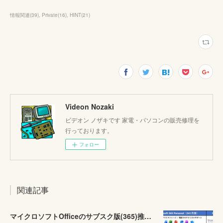
情報関連
(
39
)
Private
(
16
)
HINT
(
21
)
Videon Nozaki
ビデオン ノザキです 家電・パソコンの販売修理を
行っております。
フォロー
関連記事
マイクロソフトOfficeのサブスク版(365)推しが激しい