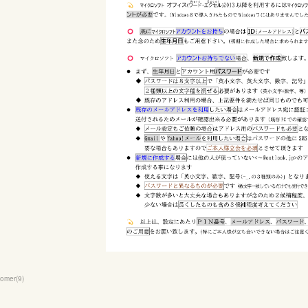
tomer
(
9
)