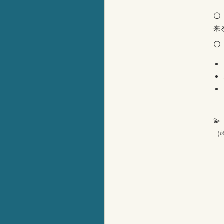
〇
来
〇

（