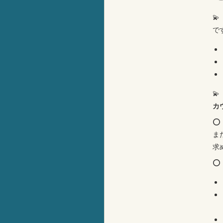

で

カ
⭕
ま
求
⭕