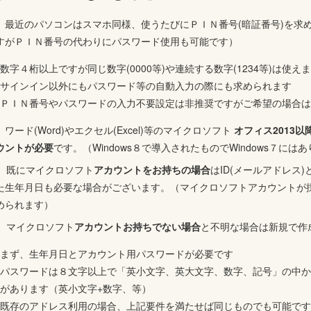
 最近のパソコンはスマホ同様、使うたびにＰＩＮ番号(暗証番号)を求
すがＰＩＮ番号の代わりにパスワード使用も可能です）
数字４桁以上ですが同じ数字(0000等)や連続する数字(1234等)は使え
サインイン以外にもパスワード等の自動入力の際にも求められます
ＰＩＮ番号やパスワードの入力不要設定は非推奨ですがご希望の場合は
 ワード(Word)やエクセル(Excel)等のマイクロソフト
オフィス
2013以
ウントが必要
です。（Windows８で導入されたものでWindows７には
 既にマイクロソフト
アカウントをお持ちの場合
はID(メールアドレス
た生年月日も必要な場合がございます。（マイクロソフトアカウントが
められます）
 マイクロソフト
アカウントお持ちでない場合
と不明な場合は新規で作
まず、生年月日とアカウント用パスワードが必要です
パスワードは８文字以上で「英小文字、英大文字、数字、記号」の中か
があります（英小文字+数字、等）
既存のアドレス利用の場合、上記要件を満たせば同じものでも可能です