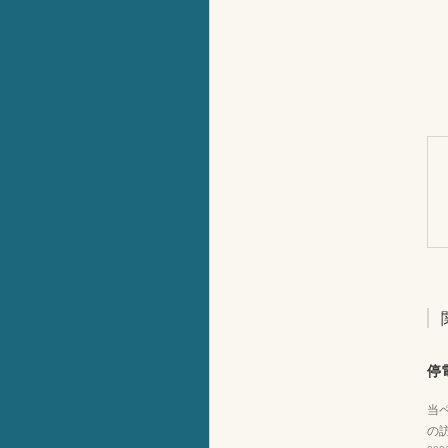
停
当
の