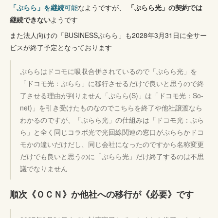
「ぷらら」を継続
可能
なようですが、
「ぷらら光」の契約では
継続できない
ようです
また法人向けの「BUSINESSぷらら」も2028年3月31日に全サー
ビスが終了予定となっております
ぷららはドコモに吸収合併されているので「ぷらら光」を
「ドコモ光：ぷらら」に移行させるだけで良いと思うので終
了させる理由が判りません「ぷらら(S)」は「ドコモ光：So-
net)」を引き受けたものなのでこちらを終了や他社譲渡なら
わかるのですが、「ぷらら光」の仕組みは「ドコモ光：ぷら
ら」と全く同じコラボ光で光回線関連の窓口がぷららかドコ
モかの違いだけだし、同じ会社になったのですから名称変更
だけでも良いと思うのに「ぷらら光」だけ終了するのは不思
議でなりません
順次《ＯＣＮ》か他社への移行が《必要》です