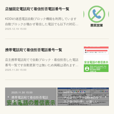
店舗固定電話宛て着信拒否電話番号一覧
KDDIの迷惑電話自動ブロック機能を利用しています
自動ブロックが働かず着信した電話でも以下の対応…
2025.12.19 15:00
携帯電話宛て着信拒否電話番号一覧
店主携帯電話宛てで自動ブロック・着信拒否した電話
番号一覧です自動更新では無いため掲載は遅れます…
2025.11.30 15:00
2025.11.30 15:00
2025.10.20 11:20
携帯電話宛て着信拒否電話
マイクロソフトOfficeのサブ
番号一覧
スク版(365)推しが激しい