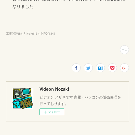
なりました
工事関連
(
8
)
Private
(
16
)
INFO
(
134
)
Videon Nozaki
ビデオン ノザキです 家電・パソコンの販売修理を
行っております。
フォロー