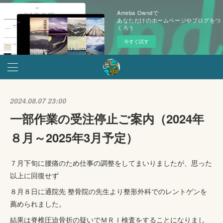
Ameba Owndで
あなただけのホームページやブログをつ
くろう
今すぐ試す
2024.08.07 23:00
一部作業の受注停止ご案内（2024年
８月～2025年3月予定）
７月下旬に腰痛のため仕事の調整をしてまいりましたが、思った
以上に回復せず
８月８日に通院先 整骨院の先生より整形外科でのレントゲンを
薦められました。
結果は脊椎圧迫骨折の疑いでＭＲＩ検査をすることになりまし