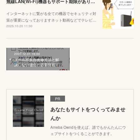
無線LAN(Wi-Fi)機器もサポート期限があります
インターネットに繋がる全ての機器でセキュリティ対
策が重要になっておりますネット動画などでテレビ…
2025.10.20 11:00
2007.12.31 16:00
メール不具合改修方法と解
決しない場合の必要情報
PR
あなたもサイトをつくってみませ
んか
Ameba Owndを使えば、誰でもかんたんにウ
ェブサイトをつくることができます。