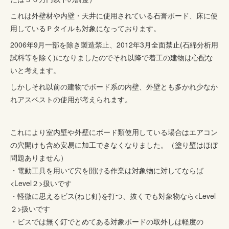
これは外壁材や内壁・天井に使用されている石膏ボード、床に使
用しているＰタイルも対象になっております。
2006年9月一部を除き製造禁止、2012年3月全面禁止(石綿分析用
試料等を除く)になりましたのでそれ以降で着工の建物は心配な
いと考えます。
しかしそれ以前の建物でボード系の内壁、外壁とも多かれ少なか
れアスベストの使用が考えられます。
これにより室内壁や外壁にボード類使用している場合はエアコン
の穴開けも含め安易に加工できなくなりました。（塗り壁はほぼ
問題ありません）
・電動工具を用いて穴を開ける作業は対象物に対してならば
<Level２>扱いです
・軽微に思えるビス(ねじ釘)を打つ、抜くでも対象物なら<Level
２>扱いです
・ビスでは無く釘でとめてある対象ボードの取外しは軽度の