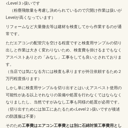
<Level３>扱いです
（粉塵飛散量を考慮し決められているので穴開け作業は扱いが
Levelが高くなっています）
リフォームなど大量撤去等は建材を検査してから作業するのが通
常です。
ただエアコンの配管穴を空ける程度ですと検査用サンプルの切り
出しと作業は大きく変わりないため、検査費を掛けるまでもなく
アスベストありとの「みなし」工事をしても良いとされておりま
す。
（当店では気になる方には検査も承りますが外注依頼するため２
万円程度係ります）
しかし単に検査用サンプルを切り出すとはいえアスベスト使用の
可能性がある以上それなりの装備や処置を行わなくてはならなく
なりましたし、当然ですがみなし工事も同様の処置が必用です。
（切り出すためには加工にあたるため<Level２>扱いですが後述
の防護服は不要）
そのため
工事費はエアコン工事費とは別に石綿対策工事費用とし