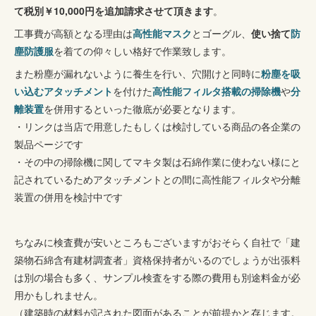
て税別￥10,000円を追加請求させて頂きます
。
工事費が高額となる理由は
高性能マスク
とゴーグル、
使い捨て
防
塵防護服
を着ての仰々しい格好で作業致します。
また粉塵が漏れないように養生を行い、穴開けと同時に
粉塵を吸
い込むアタッチメント
を付けた
高性能フィルタ搭載の掃除機
や
分
離装置
を併用するといった徹底が必要となります。
・リンクは当店で用意したもしくは検討している商品の各企業の
製品ページです
・その中の掃除機に関してマキタ製は石綿作業に使わない様にと
記されているためアタッチメントとの間に高性能フィルタや分離
装置の併用を検討中です
ちなみに検査費が安いところもございますがおそらく自社で「建
築物石綿含有建材調査者」資格保持者がいるのでしょうが出張料
は別の場合も多く、サンプル検査をする際の費用も別途料金が必
用かもしれません。
（建築時の材料が記された図面があることが前提かと存じます。