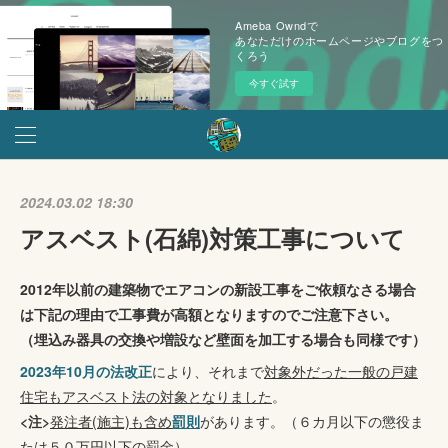
Ameba Owndで
あなただけのホームページやブログをつ
くろう
今すぐ試す
2024.03.02 18:30
アスベスト(石綿)対策工事について
2012年以前の建築物でエアコンの新設工事をご依頼なさる場合
は下記の理由で工事費が高額となりますのでご注意下さい。
（埋込み器具の交換や増設など壁面を加工する場合も同様です）
2023年10月の法改正
により、それまで
対象外だった一般の戸建
住宅もアスベスト法の対象となりました
。
<注>
発注者(施主)も含め
罰則
があります。（６カ月以下の懲役ま
たは５０万円以下の罰金）